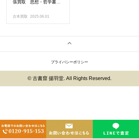
張買取 思想・哲学書や
現代美術書、岩波文庫、
CDなどをお譲りいただき
古本買取
2025.06.01
ました｜古本出張買取専
門店 古書窟揚羽堂
プライバシーポリシー
© 古書窟 揚羽堂. All Rights Reserved.