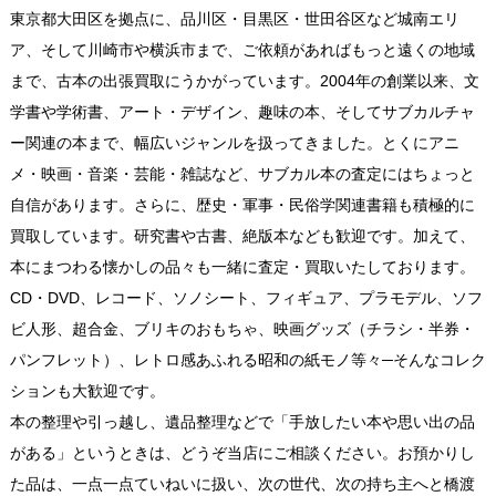
東京都大田区を拠点に、品川区・目黒区・世田谷区など城南エリ
ア、そして川崎市や横浜市まで、ご依頼があればもっと遠くの地域
まで、古本の出張買取にうかがっています。2004年の創業以来、文
学書や学術書、アート・デザイン、趣味の本、そしてサブカルチャ
ー関連の本まで、幅広いジャンルを扱ってきました。とくにアニ
メ・映画・音楽・芸能・雑誌など、サブカル本の査定にはちょっと
自信があります。さらに、歴史・軍事・民俗学関連書籍も積極的に
買取しています。研究書や古書、絶版本なども歓迎です。加えて、
本にまつわる懐かしの品々も一緒に査定・買取いたしております。
CD・DVD、レコード、ソノシート、フィギュア、プラモデル、ソフ
ビ人形、超合金、ブリキのおもちゃ、映画グッズ（チラシ・半券・
パンフレット）、レトロ感あふれる昭和の紙モノ等々─そんなコレク
ションも大歓迎です。
本の整理や引っ越し、遺品整理などで「手放したい本や思い出の品
がある」というときは、どうぞ当店にご相談ください。お預かりし
た品は、一点一点ていねいに扱い、次の世代、次の持ち主へと橋渡