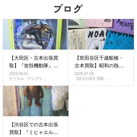
【大田区・古本出張買
【世田谷区千歳船橋・
取】『攻殻機動隊』海
古本買取】昭和の熱
外版アメコミを買取！
気！初期ガンダム等の
2026.08.01
2026.07.26
サブカル・アングラ…
【店主の目】買取・…
洋書・サブカル本もお
貴重なファンジン（同
任せ｜古書窟揚羽堂
人誌）をお譲りいただ
きました
【渋谷区での古本出張
買取】『ミヒャエル・