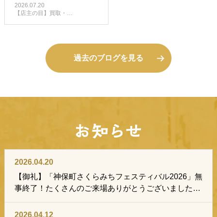
ゾーヴァ展』図録な
2026.07.20
【店主の目】買取・…
ど、大切にされてきた
アート本・画集をお譲
りいただきました
過去のブログを見る
2026.04.20
【御礼】「神保町さくらみちフェスティバル2026」無
事終了！たくさんのご来場ありがとうございました｜
古本出張買取の揚羽堂
2026.04.12