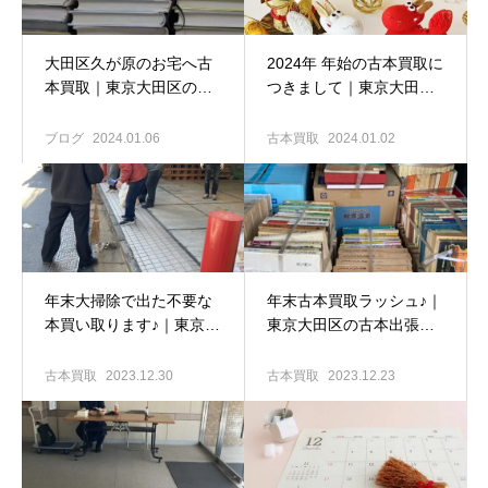
大田区久が原のお宅へ古
2024年 年始の古本買取に
本買取｜東京大田区の古
つきまして｜東京大田区
本出張買取専門店 古書窟
の古本出張買取専門店 古
揚羽堂
書窟揚羽堂
ブログ
2024.01.06
古本買取
2024.01.02
年末大掃除で出た不要な
年末古本買取ラッシュ♪｜
本買い取ります♪｜東京大
東京大田区の古本出張買
田区の古本出張買取専門
取専門店 古書窟揚羽堂
店 古書窟揚羽堂
古本買取
2023.12.30
古本買取
2023.12.23