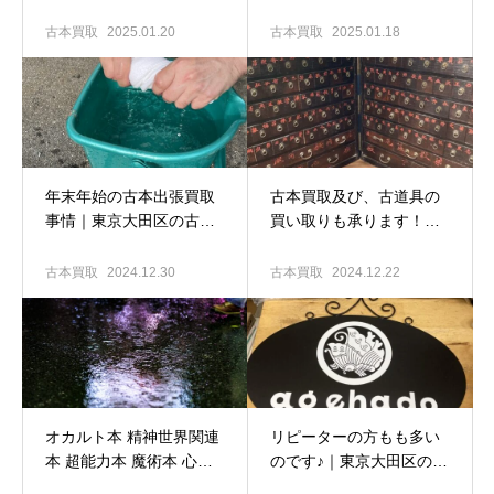
取ります！｜東京大田区
中！｜東京大田区の古本
の古本出張買取専門店
出張買取専門店 古書窟揚
古本買取
2025.01.20
古本買取
2025.01.18
古書窟揚羽堂
羽堂
年末年始の古本出張買取
古本買取及び、古道具の
事情｜東京大田区の古本
買い取りも承ります！｜
出張買取専門店 古書窟揚
東京大田区の古本出張買
羽堂
取専門店 古書窟揚羽堂
古本買取
2024.12.30
古本買取
2024.12.22
オカルト本 精神世界関連
リピーターの方もも多い
本 超能力本 魔術本 心霊
のです♪｜東京大田区の古
本 ひばり書房のマンガ…
本出張買取専門店 古書窟