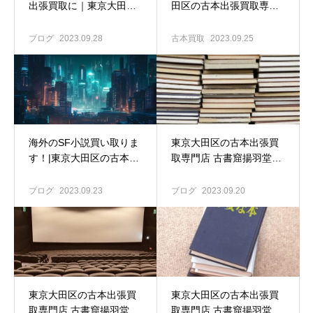
出張買取に｜東京大田区
田区の古本出張買取専門
の古本出張買取専門店 古
店 古書窟揚羽堂
書窟揚羽堂
ブログ
2023.09.28
古本買取
2023.09.25
海外のSF小説買い取りま
東京大田区の古本出張買
す！|東京大田区の古本出
取専門店 古書窟揚羽堂｜
張買取専門店 古書窟揚羽
日本の古本屋の出品を頑
堂
張ってます!!
ブログ
2023.09.23
ブログ
2023.09.20
東京大田区の古本出張買
東京大田区の古本出張買
取専門店 古書窟揚羽堂｜
取専門店 古書窟揚羽堂｜