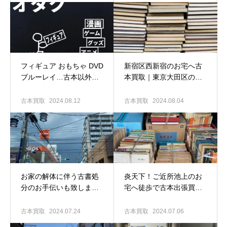
取専門店 古書窟揚羽堂
フィギュア おもちゃ DVD
新宿区西新宿のお宅へ古
ブルーレイ…古本以外の
本買取｜東京大田区の古
買い取りも大歓迎！｜東
本出張買取専門店 古書窟
京大田区の古本出張買取
揚羽堂
古本買取
2024.08.12
古本買取
2024.08.04
専門店 古書窟揚羽堂
お家の解体に伴う古書処
炎天下！ご近所池上のお
分のお手伝いも致しま
宅へ徒歩で古本出張買取♪
す！｜東京大田区の古本
｜東京大田区の古本買取
出張買取専門店 古書窟揚
専門店 古書窟揚羽堂
古本買取
2024.07.24
古本買取
2024.07.06
羽堂