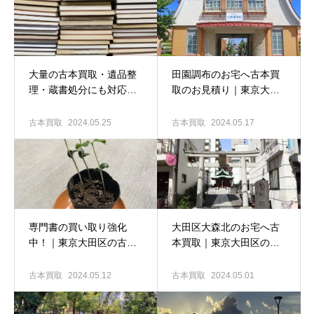
大量の古本買取・遺品整
田園調布のお宅へ古本買
理・蔵書処分にも対応致
取のお見積り｜東京大田
します！｜東京大田区の
区の古本出張買取専門店
古本出張買取専門店 古書
古書窟揚羽堂
古本買取
2024.05.25
古本買取
2024.05.17
窟揚羽堂
専門書の買い取り強化
大田区大森北のお宅へ古
中！｜東京大田区の古本
本買取｜東京大田区の古
出張買取専門店 古書窟揚
本出張買取専門店 古書窟
羽堂
揚羽堂
古本買取
2024.05.12
古本買取
2024.05.01