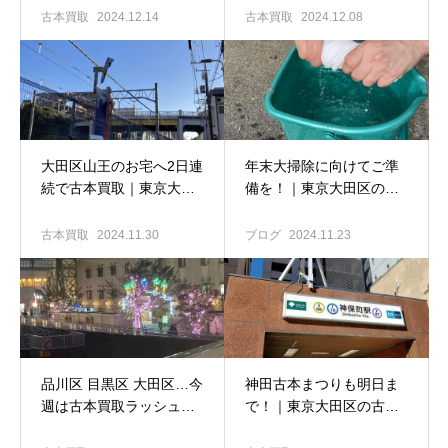
買い取ります！！｜東京
揚羽堂
古本買取
2024.12.14
古本買取
2024.12.08
大田区の古本出張買取専
門店 古書窟揚羽堂
大田区山王のお宅へ2日連
年末大掃除に向けてご準
続で古本買取｜東京大田
備を！｜東京大田区の古
区の古本出張買取専門店
本出張買取専門店 古書窟
古書窟揚羽堂
揚羽堂
古本買取
2024.11.30
ブログ
2024.11.23
品川区 目黒区 大田区…今
神田古本まつりも明日ま
週は古本買取ラッシュで
で！｜東京大田区の古本
した♪｜東京大田区の古本
出張買取専門店 古書窟揚