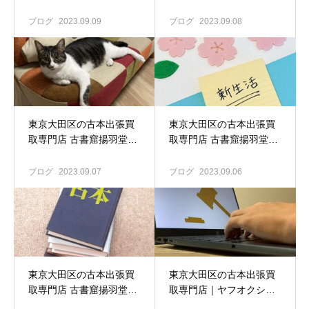
読書の秋
古本買取の心得
ブログ
2023.09.09
ブログ
2023.09.08
東京大田区の古本出張買
東京大田区の古本出張買
取専門店 古書窟揚羽堂｜
取専門店 古書窟揚羽堂｜
アート 建築 デザイン 関
引っ越しに伴う古本買取
連書籍の買い取り強化中♪
も大歓迎！！
ブログ
2023.09.07
ブログ
2023.09.06
東京大田区の古本出張買
東京大田区の古本出張買
取専門店 古書窟揚羽堂｜
取専門店｜ヤフオクシス
雪谷大塚の辺りまで古本
テムエラー