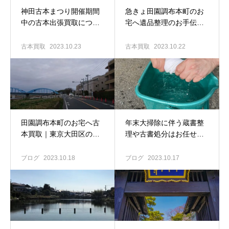
神田古本まつり開催期間
急きょ田園調布本町のお
中の古本出張買取につい
宅へ遺品整理のお手伝い
て｜東京大田区の古本買
へ｜東京大田区の古本出
取専門店 古書窟揚羽堂
張買取専門店 古書窟揚
古本買取
2023.10.23
古本買取
2023.10.22
羽堂
田園調布本町のお宅へ古
年末大掃除に伴う蔵書整
本買取｜東京大田区の古
理や古書処分はお任せく
本出張買取専門店 古書窟
ださい♪｜東京大田区の古
揚羽堂
本出張買取専門店 古書窟
ブログ
2023.10.18
ブログ
2023.10.17
揚羽堂