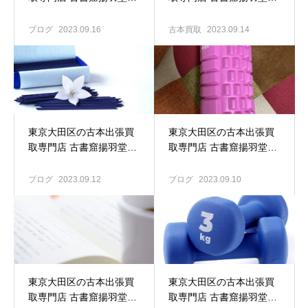
映画パンフ 半券 チラシ
西蒲田のお宅へ古本買取
試写会招待状 ロビーカー
ブログ
2023.09.16
古本買取
2023.09.14
ド スチール写真 等々関連
グッズ買取強化中！！
東京大田区の古本出張買
東京大田区の古本出張買
取専門店 古書窟揚羽堂｜
取専門店 古書窟揚羽堂｜
故人の古本買取 遺品整理
古本屋の心得②
も是非ご相談ください。
ブログ
2023.09.12
ブログ
2023.09.10
東京大田区の古本出張買
東京大田区の古本出張買
取専門店 古書窟揚羽堂｜
取専門店 古書窟揚羽堂｜