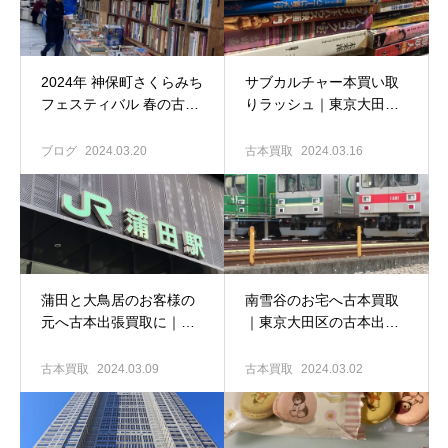
2024年 神保町さくらみち
サブカルチャー本買い取
フェスティバル 春の古本
りラッシュ｜東京大田区
まつり｜東京大田区の古
の古本出張買取専門店 古
本買取専門店 古書窟揚羽
書窟揚羽堂
ブログ
2024.03.20
古本買取
2024.03.16
堂
蒲田と大鳥居のお客様の
南雪谷のお宅へ古本買取
元へ古本出張買取に｜東
｜東京大田区の古本出張
京大田区の古本買取専門
買取専門店 古書窟揚羽堂
店 古書窟揚羽堂
古本買取
2024.03.09
古本買取
2024.03.02