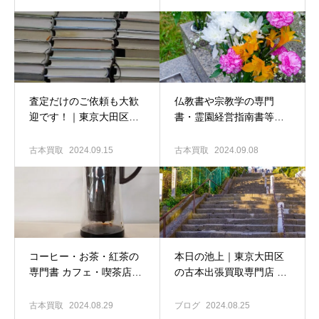
買取専門店 古書窟揚羽堂
査定だけのご依頼も大歓
仏教書や宗教学の専門
迎です！｜東京大田区の
書・霊園経営指南書等々
古本出張買取専門店
の買い取りも歓迎しま
す！｜東京大田区の古本
古本買取
2024.09.15
古本買取
2024.09.08
出張専門店 古書窟揚羽堂
コーヒー・お茶・紅茶の
本日の池上｜東京大田区
専門書 カフェ・喫茶店開
の古本出張買取専門店 古
業指南書買い取ります｜
書窟揚羽堂
東京大田区の古本出張買
古本買取
2024.08.29
ブログ
2024.08.25