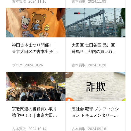
出張買取専門店 古書窟揚
羽堂
古本買取
2024.11.16
古本買取
2024.11.03
羽堂
神田古本まつり開催！｜
大田区 世田谷区 品川区
東京大田区の古本出張買
練馬区…都内の買い取り
取専門店 古書窟揚羽堂
強化中です｜古本出張買
取専門店 古書窟揚羽堂
ブログ
2024.10.26
古本買取
2024.10.20
宗教関連の書籍買い取り
裏社会 犯罪 ノンフィクシ
強化中！！｜東京大田区
ョン ドキュメンタリー関
の古本出張買取専門店 古
連の書籍も買い取ります
書窟揚羽堂
｜東京大田区の古本出張
古本買取
2024.10.14
古本買取
2024.09.16