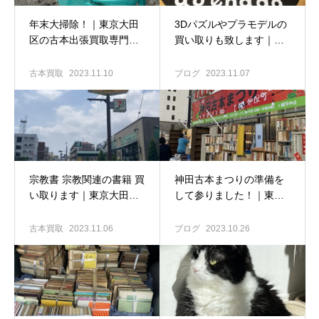
年末大掃除！｜東京大田
3Dパズルやプラモデルの
区の古本出張買取専門店
買い取りも致します｜東
古書窟揚羽堂
京大田区の古本出張買取
専門店 古書窟揚羽堂
古本買取
2023.11.10
ブログ
2023.11.07
宗教書 宗教関連の書籍 買
神田古本まつりの準備を
い取ります｜東京大田区
して参りました！｜東京
の古本出張買取専門店 古
大田区の古本出張買取専
書窟揚羽堂
門店 古書窟揚羽堂
古本買取
2023.11.06
ブログ
2023.10.26