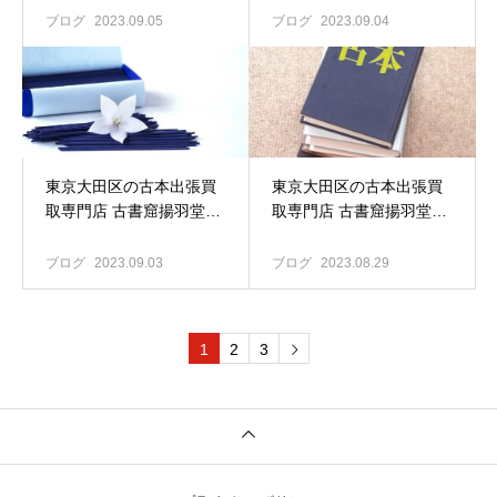
買取にお伺いしました。
ブログ
2023.09.05
ブログ
2023.09.04
東京大田区の古本出張買
東京大田区の古本出張買
取専門店 古書窟揚羽堂｜
取専門店 古書窟揚羽堂｜
宗教書 仏教書の買い取り
日本の古本屋に注力して
も歓迎します！
まいります
ブログ
2023.09.03
ブログ
2023.08.29
1
2
3