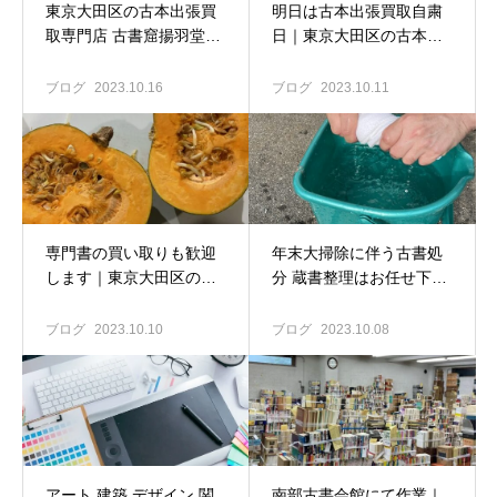
東京大田区の古本出張買
明日は古本出張買取自粛
取専門店 古書窟揚羽堂｜
日｜東京大田区の古本出
上池台のお宅へ古本買取
張買取専門店 古書窟揚
にお伺いしました
羽堂
ブログ
2023.10.16
ブログ
2023.10.11
専門書の買い取りも歓迎
年末大掃除に伴う古書処
します｜東京大田区の古
分 蔵書整理はお任せ下さ
本出張買取専門店 古書窟
い｜東京大田区の古本出
揚羽堂
張買取専門店
ブログ
2023.10.10
ブログ
2023.10.08
アート 建築 デザイン 関
南部古書会館にて作業｜