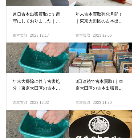
連日古本出張買取にて留
年末古本買取強化月間！
守にしておりました｜東
｜東京大田区の古本出張
京大田区の古本買取専門
買取専門店 古書窟揚羽堂
店 古書窟揚羽堂
古本買取
2023.12.17
古本買取
2023.12.06
年末大掃除に伴う古書処
3日連続で古本買取♪｜東
分｜東京大田区の古本出
京大田区の古本出張買取
張買取専門店 古書窟揚羽
専門店 古書窟揚羽堂
堂
古本買取
2023.12.02
古本買取
2023.11.30