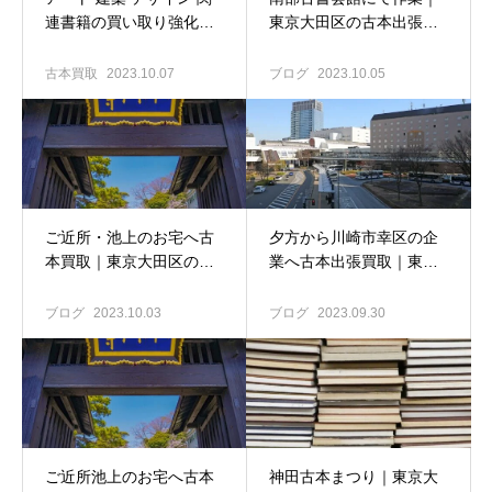
連書籍の買い取り強化
東京大田区の古本出張買
中！｜東京大田区の古本
取専門店 古書窟揚羽堂
出張買取専門店 古書窟揚
古本買取
2023.10.07
ブログ
2023.10.05
羽堂
ご近所・池上のお宅へ古
夕方から川崎市幸区の企
本買取｜東京大田区の古
業へ古本出張買取｜東京
本出張買取専門店 古書窟
大田区の古本出張買取専
揚羽堂
門店 古書窟揚羽堂
ブログ
2023.10.03
ブログ
2023.09.30
ご近所池上のお宅へ古本
神田古本まつり｜東京大