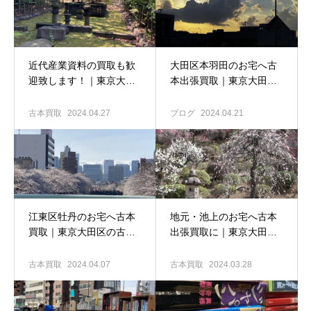
近代産業資料の買取も歓
大田区本羽田のお宅へ古
迎致します！｜東京大田
本出張買取｜東京大田区
区の古本出張買取専門店
の古本買取専門店 古書窟
古書窟揚羽堂
揚羽堂
古本買取
2024.04.27
ブログ
2024.04.21
江東区牡丹のお宅へ古本
地元・池上のお宅へ古本
買取｜東京大田区の古本
出張買取に｜東京大田区
出張買取専門店 古書窟揚
の古本買取専門店 古書窟
羽堂
揚羽堂
古本買取
2024.04.07
古本買取
2024.03.28