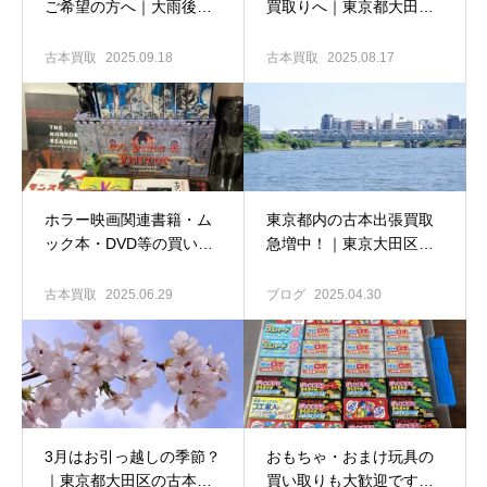
ご希望の方へ｜大雨後の
買取りへ｜東京都大田区
片付けから思うこと…
の古本出張買取専門店 古
書窟揚羽堂
古本買取
2025.09.18
古本買取
2025.08.17
ホラー映画関連書籍・ム
東京都内の古本出張買取
ック本・DVD等の買い取
急増中！｜東京大田区の
り大歓迎です｜東京都大
古本出張買取専門店 古書
田区の古本買取専門店
窟揚羽堂
古本買取
2025.06.29
ブログ
2025.04.30
古書窟揚羽堂
3月はお引っ越しの季節？
おもちゃ・おまけ玩具の
｜東京都大田区の古本出
買い取りも大歓迎です｜