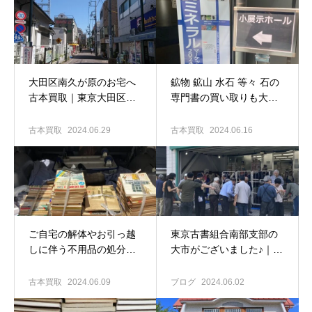
大田区南久が原のお宅へ
鉱物 鉱山 水石 等々 石の
古本買取｜東京大田区の
専門書の買い取りも大歓
古本出張買取専門店 古書
迎！｜東京大田区の古本
窟揚羽堂
出張買取 古書窟揚羽堂
古本買取
2024.06.29
古本買取
2024.06.16
ご自宅の解体やお引っ越
東京古書組合南部支部の
しに伴う不用品の処分に
大市がございました♪｜東
ついて｜古本出張買取専
京大田区の古本出張買取
門店 古書窟揚羽堂
専門店 古書窟揚羽堂
古本買取
2024.06.09
ブログ
2024.06.02