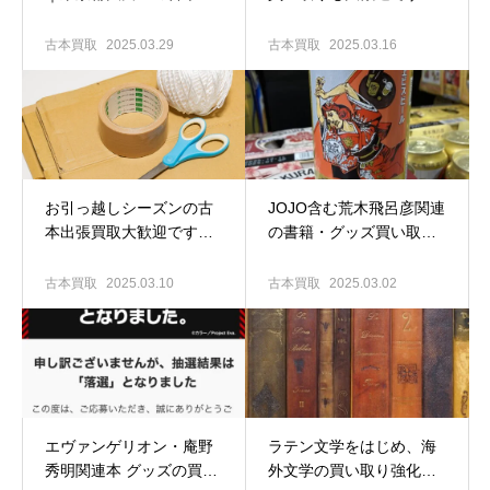
張買取専門店 古書窟揚羽
東京大田区の古本買取専
堂
門店 古書窟揚羽堂
古本買取
2025.03.29
古本買取
2025.03.16
お引っ越しシーズンの古
JOJO含む荒木飛呂彦関連
本出張買取大歓迎です！
の書籍・グッズ買い取り
｜東京大田区の古本出張
ます！｜東京大田区の古
買取専門店 古書窟揚羽堂
本出張買取専門店 古書窟
古本買取
2025.03.10
古本買取
2025.03.02
揚羽堂
エヴァンゲリオン・庵野
ラテン文学をはじめ、海
秀明関連本 グッズの買い
外文学の買い取り強化