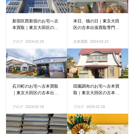
新宿区西新宿のお宅へ古
本日、猫の日｜東京大田
本買取｜東京大田区の古
区の古本出張買取専門店
本出張買取専門店 古書窟
古書窟揚羽堂
揚羽堂
ブログ
2024.02.25
古本買取
2024.02.22
石川町のお宅へ古本買取
田園調布のお宅へ古本買
｜東京大田区の古本出張
取｜東京大田区の古本出
買取専門店 古書窟揚羽
張買取専門店 古書窟揚羽
堂
堂
ブログ
2024.02.19
ブログ
2024.01.18