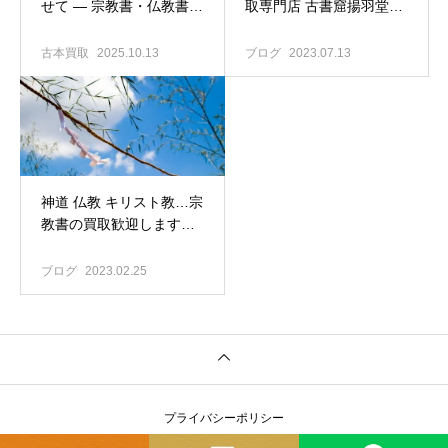
せて ― 宗教書・仏教書の
取専門店 古書窟揚羽堂｜
買取強化中です
仏教書・仏教書の買い取
りも行っております
古本買取
2025.10.13
ブログ
2023.07.13
神道 仏教 キリスト教…宗
教書の買取歓迎します｜
東京大田区の古本出張買
取は揚羽堂へ
ブログ
2023.02.25
プライバシーポリシー