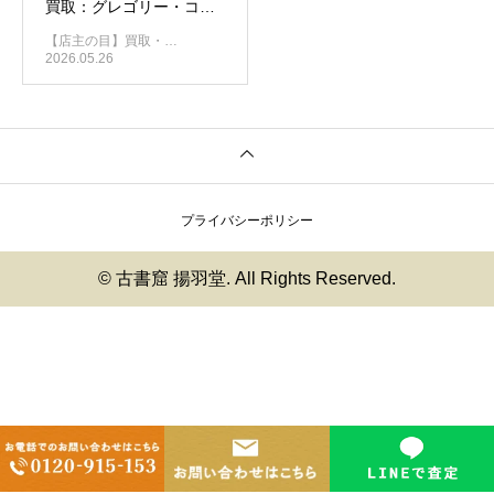
買取：グレゴリー・コル
ベール『ashes and
【店主の目】買取・…
snow』の美しい図録との
2026.05.26
出会い
プライバシーポリシー
© 古書窟 揚羽堂. All Rights Reserved.