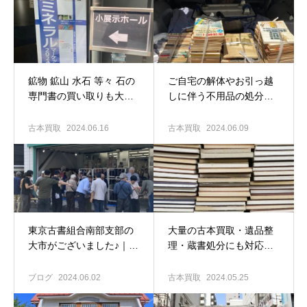
鉱物 鉱山 水石 等々 石の
ご自宅の解体やお引っ越
専門書の買い取りも大歓
しに伴う不用品の処分に
迎！｜東京大田区の古本
ついて｜古本出張買取専
出張買取 古書窟揚羽堂
門店 古書窟揚羽堂
古本買取
2024.06.16
古本買取
2024.06.09
東京古書組合南部支部の
大量の古本買取・遺品整
大市がございました♪｜東
理・蔵書処分にも対応致
京大田区の古本出張買取
します！｜東京大田区の
専門店 古書窟揚羽堂
古本出張買取専門店 古書
ブログ
2024.06.02
古本買取
2024.05.25
窟揚羽堂