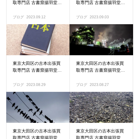
取専門店 古書窟揚羽堂｜
取専門店 古書窟揚羽堂｜
故人の古本買取 遺品整理
宗教書 仏教書の買い取り
も是非ご相談ください。
も歓迎します！
ブログ
2023.09.12
ブログ
2023.09.03
東京大田区の古本出張買
東京大田区の古本出張買
取専門店 古書窟揚羽堂｜
取専門店 古書窟揚羽堂｜
日本の古本屋に注力して
川崎市のお宅へ古本買取
まいります
ブログ
2023.08.29
ブログ
2023.08.27
東京大田区の古本出張買
東京大田区の古本出張買
取専門店 古書窟揚羽堂｜
取専門店 古書窟揚羽堂｜