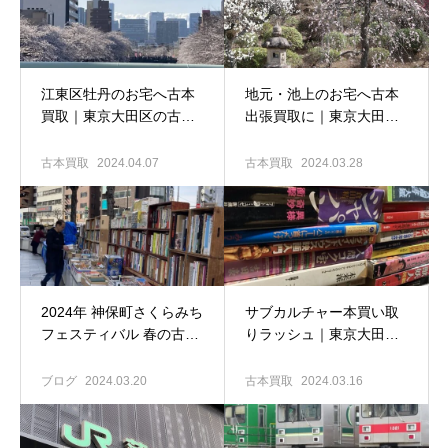
江東区牡丹のお宅へ古本
地元・池上のお宅へ古本
買取｜東京大田区の古本
出張買取に｜東京大田区
出張買取専門店 古書窟揚
の古本買取専門店 古書窟
羽堂
揚羽堂
古本買取
2024.04.07
古本買取
2024.03.28
2024年 神保町さくらみち
サブカルチャー本買い取
フェスティバル 春の古本
りラッシュ｜東京大田区
まつり｜東京大田区の古
の古本出張買取専門店 古
本買取専門店 古書窟揚羽
書窟揚羽堂
ブログ
2024.03.20
古本買取
2024.03.16
堂