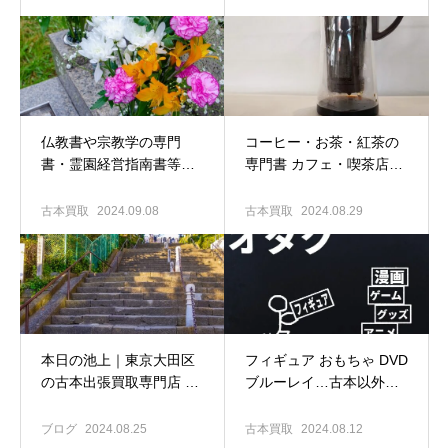
買取専門店 古書窟揚羽堂
仏教書や宗教学の専門
コーヒー・お茶・紅茶の
書・霊園経営指南書等々
専門書 カフェ・喫茶店開
の買い取りも歓迎しま
業指南書買い取ります｜
す！｜東京大田区の古本
東京大田区の古本出張買
古本買取
2024.09.08
古本買取
2024.08.29
出張専門店 古書窟揚羽堂
取専門店 古書窟揚羽堂
本日の池上｜東京大田区
フィギュア おもちゃ DVD
の古本出張買取専門店 古
ブルーレイ…古本以外の
書窟揚羽堂
買い取りも大歓迎！｜東
京大田区の古本出張買取
ブログ
2024.08.25
古本買取
2024.08.12