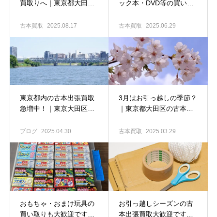
買取りへ｜東京都大田区
ック本・DVD等の買い取
の古本出張買取専門店 古
り大歓迎です｜東京都大
書窟揚羽堂
田区の古本買取専門店
古本買取
2025.08.17
古本買取
2025.06.29
古書窟揚羽堂
東京都内の古本出張買取
3月はお引っ越しの季節？
急増中！｜東京大田区の
｜東京都大田区の古本出
古本出張買取専門店 古書
張買取専門店 古書窟揚羽
窟揚羽堂
堂
ブログ
2025.04.30
古本買取
2025.03.29
おもちゃ・おまけ玩具の
お引っ越しシーズンの古
買い取りも大歓迎です｜
本出張買取大歓迎です！