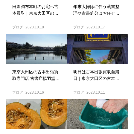
田園調布本町のお宅へ古
年末大掃除に伴う蔵書整
本買取｜東京大田区の古
理や古書処分はお任せく
本出張買取専門店 古書窟
ださい♪｜東京大田区の古
揚羽堂
本出張買取専門店 古書窟
ブログ
2023.10.18
ブログ
2023.10.17
揚羽堂
東京大田区の古本出張買
明日は古本出張買取自粛
取専門店 古書窟揚羽堂｜
日｜東京大田区の古本出
上池台のお宅へ古本買取
張買取専門店 古書窟揚
にお伺いしました
羽堂
ブログ
2023.10.16
ブログ
2023.10.11