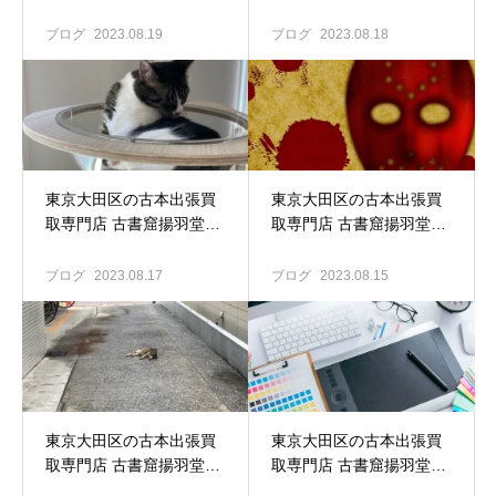
大鳥居の企業へ古本買取
海外のSF小説買い取りま
のお見積りに伺いまし
す！
ブログ
2023.08.19
ブログ
2023.08.18
た！
東京大田区の古本出張買
東京大田区の古本出張買
取専門店 古書窟揚羽堂｜
取専門店 古書窟揚羽堂｜
専門書の買い取り強化
映画パンフ チラシ 半券
中！
台本等々映画関連グッズ
ブログ
2023.08.17
ブログ
2023.08.15
の買い取りも致しま
す！！
東京大田区の古本出張買
東京大田区の古本出張買
取専門店 古書窟揚羽堂｜
取専門店 古書窟揚羽堂｜
大鳥居で古本買取
アート 建築 デザイン 関