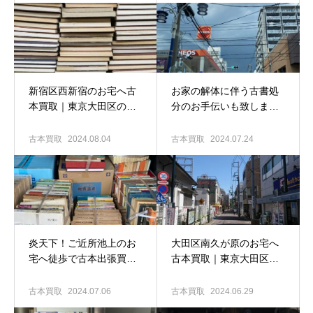
専門店 古書窟揚羽堂
新宿区西新宿のお宅へ古
お家の解体に伴う古書処
本買取｜東京大田区の古
分のお手伝いも致しま
本出張買取専門店 古書窟
す！｜東京大田区の古本
揚羽堂
出張買取専門店 古書窟揚
古本買取
2024.08.04
古本買取
2024.07.24
羽堂
炎天下！ご近所池上のお
大田区南久が原のお宅へ
宅へ徒歩で古本出張買取♪
古本買取｜東京大田区の
｜東京大田区の古本買取
古本出張買取専門店 古書
専門店 古書窟揚羽堂
窟揚羽堂
古本買取
2024.07.06
古本買取
2024.06.29