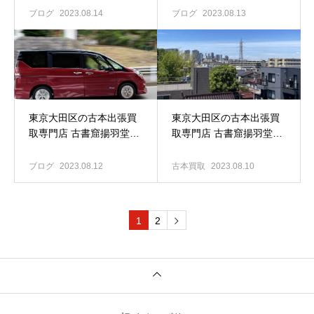
連の書籍 買い取り強化
ブログ
2023.08.14
ブログ
2023.08.13
中！！
東京大田区の古本出張買
東京大田区の古本出張買
取専門店 古書窟揚羽堂｜
取専門店 古書窟揚羽堂｜
2件の古本買取
大田区矢口のお宅へ古本
買取
ブログ
2023.08.12
古本買取
2023.08.10
1
2