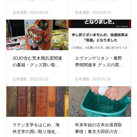
東京大田区の古本買取専
｜東京大田区の古本出張
門店 古書窟揚羽堂
買取専門店 古書窟揚羽堂
古本買取
2025.03.16
古本買取
2025.03.10
JOJO含む荒木飛呂彦関連
エヴァンゲリオン・庵野
の書籍・グッズ買い取り
秀明関連本 グッズの買い
ます！｜東京大田区の古
取ります！｜東京大田区
本出張買取専門店 古書窟
の古本出張買取専門店
古本買取
2025.03.02
古本買取
2025.01.20
揚羽堂
古書窟揚羽堂
ラテン文学をはじめ、海
年末年始の古本出張買取
外文学の買い取り強化
事情｜東京大田区の古本