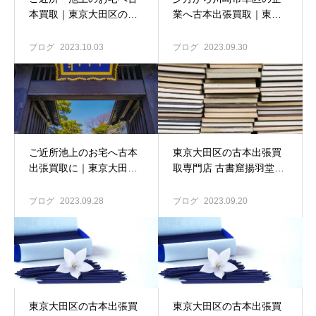
本買取｜東京大田区の古
業へ古本出張買取｜東京
本出張買取専門店 古書窟
大田区の古本出張買取専
揚羽堂
門店 古書窟揚羽堂
ブログ
2023.10.03
ブログ
2023.09.30
ご近所池上のお宅へ古本
東京大田区の古本出張買
出張買取に｜東京大田区
取専門店 古書窟揚羽堂｜
の古本出張買取専門店 古
日本の古本屋の出品を頑
書窟揚羽堂
張ってます!!
ブログ
2023.09.28
ブログ
2023.09.20
東京大田区の古本出張買
東京大田区の古本出張買