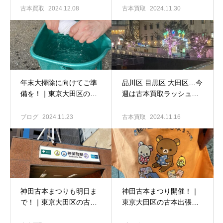
揚羽堂
古書窟揚羽堂
古本買取
2024.12.08
古本買取
2024.11.30
年末大掃除に向けてご準
品川区 目黒区 大田区…今
備を！｜東京大田区の古
週は古本買取ラッシュで
本出張買取専門店 古書窟
した♪｜東京大田区の古本
揚羽堂
出張買取専門店 古書窟揚
ブログ
2024.11.23
古本買取
2024.11.16
羽堂
神田古本まつりも明日ま
神田古本まつり開催！｜
で！｜東京大田区の古本
東京大田区の古本出張買
出張買取専門店 古書窟揚
取専門店 古書窟揚羽堂