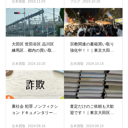
羽堂
古本買取
2024.11.03
ブログ
2024.10.26
大田区 世田谷区 品川区
宗教関連の書籍買い取り
練馬区…都内の買い取り
強化中！！｜東京大田区
強化中です｜古本出張買
の古本出張買取専門店 古
取専門店 古書窟揚羽堂
書窟揚羽堂
古本買取
2024.10.20
古本買取
2024.10.14
裏社会 犯罪 ノンフィクシ
査定だけのご依頼も大歓
ョン ドキュメンタリー関
迎です！｜東京大田区の
連の書籍も買い取ります
古本出張買取専門店
｜東京大田区の古本出張
古本買取
2024.09.16
古本買取
2024.09.15