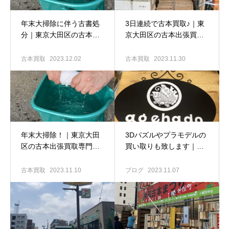
年末大掃除に伴う古書処
3日連続で古本買取♪｜東
分｜東京大田区の古本出
京大田区の古本出張買取
張買取専門店 古書窟揚羽
専門店 古書窟揚羽堂
堂
古本買取
2023.12.02
古本買取
2023.11.30
年末大掃除！｜東京大田
3Dパズルやプラモデルの
区の古本出張買取専門店
買い取りも致します｜東
古書窟揚羽堂
京大田区の古本出張買取
専門店 古書窟揚羽堂
古本買取
2023.11.10
ブログ
2023.11.07