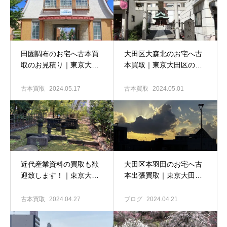
田園調布のお宅へ古本買
大田区大森北のお宅へ古
取のお見積り｜東京大田
本買取｜東京大田区の古
区の古本出張買取専門店
本出張買取専門店 古書窟
古書窟揚羽堂
揚羽堂
古本買取
2024.05.17
古本買取
2024.05.01
近代産業資料の買取も歓
大田区本羽田のお宅へ古
迎致します！｜東京大田
本出張買取｜東京大田区
区の古本出張買取専門店
の古本買取専門店 古書窟
古書窟揚羽堂
揚羽堂
古本買取
2024.04.27
ブログ
2024.04.21