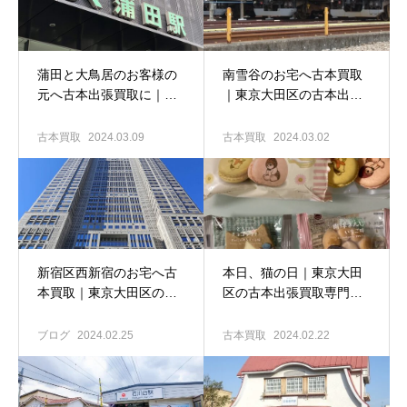
蒲田と大鳥居のお客様の
南雪谷のお宅へ古本買取
元へ古本出張買取に｜東
｜東京大田区の古本出張
京大田区の古本買取専門
買取専門店 古書窟揚羽堂
店 古書窟揚羽堂
古本買取
2024.03.09
古本買取
2024.03.02
新宿区西新宿のお宅へ古
本日、猫の日｜東京大田
本買取｜東京大田区の古
区の古本出張買取専門店
本出張買取専門店 古書窟
古書窟揚羽堂
揚羽堂
ブログ
2024.02.25
古本買取
2024.02.22