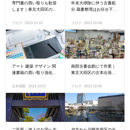
専門書の買い取りも歓迎
年末大掃除に伴う古書処
します｜東京大田区の古
分 蔵書整理はお任せ下さ
本出張買取専門店 古書窟
い｜東京大田区の古本出
揚羽堂
張買取専門店
ブログ
2023.10.10
ブログ
2023.10.08
アート 建築 デザイン 関
南部古書会館にて作業｜
連書籍の買い取り強化
東京大田区の古本出張買
中！｜東京大田区の古本
取専門店 古書窟揚羽堂
出張買取専門店 古書窟揚
古本買取
2023.10.07
ブログ
2023.10.05
羽堂
ご近所・池上のお宅へ古
夕方から川崎市幸区の企