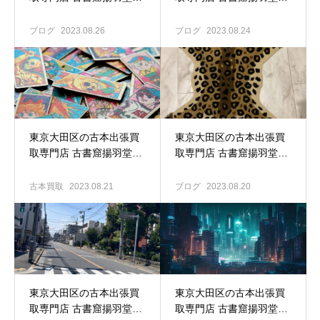
映画パンフ チラシ 半券
久が原のお宅へ古本買取
台本等々映画関連グッズ
ブログ
2023.08.26
ブログ
2023.08.24
の買い取り大歓迎です♪
東京大田区の古本出張買
東京大田区の古本出張買
取専門店 古書窟揚羽堂｜
取専門店 古書窟揚羽堂｜
懐かしのおもちゃも買い
アート 建築 デザイン 関
取り大歓迎
連書籍の買い取り歓迎し
古本買取
2023.08.21
ブログ
2023.08.20
ます！！
東京大田区の古本出張買
東京大田区の古本出張買
取専門店 古書窟揚羽堂｜
取専門店 古書窟揚羽堂｜