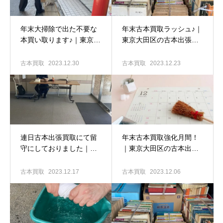
年末大掃除で出た不要な
年末古本買取ラッシュ♪｜
本買い取ります♪｜東京大
東京大田区の古本出張買
田区の古本出張買取専門
取専門店 古書窟揚羽堂
店 古書窟揚羽堂
古本買取
2023.12.30
古本買取
2023.12.23
連日古本出張買取にて留
年末古本買取強化月間！
守にしておりました｜東
｜東京大田区の古本出張
京大田区の古本買取専門
買取専門店 古書窟揚羽堂
店 古書窟揚羽堂
古本買取
2023.12.17
古本買取
2023.12.06