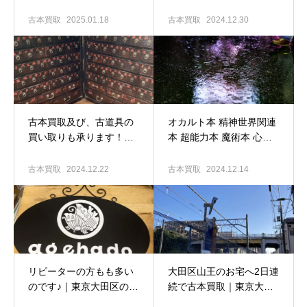
中！｜東京大田区の古本
出張買取専門店 古書窟揚
出張買取専門店 古書窟揚
羽堂
古本買取
2025.01.18
古本買取
2024.12.30
羽堂
古本買取及び、古道具の
オカルト本 精神世界関連
買い取りも承ります！｜
本 超能力本 魔術本 心霊
東京大田区の古本出張買
本 ひばり書房のマンガ…
取専門店 古書窟揚羽堂
買い取ります！！｜東京
古本買取
2024.12.22
古本買取
2024.12.14
大田区の古本出張買取専
門店 古書窟揚羽堂
リピーターの方もも多い
大田区山王のお宅へ2日連
のです♪｜東京大田区の古
続で古本買取｜東京大田
本出張買取専門店 古書窟
区の古本出張買取専門店