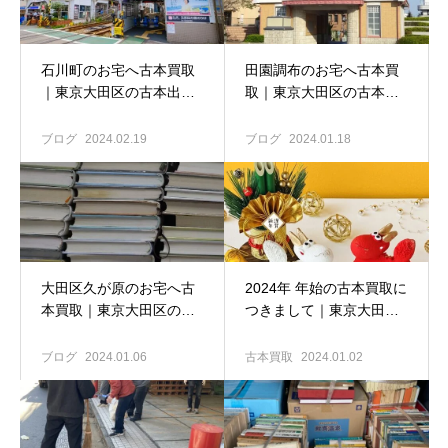
石川町のお宅へ古本買取
田園調布のお宅へ古本買
｜東京大田区の古本出張
取｜東京大田区の古本出
買取専門店 古書窟揚羽
張買取専門店 古書窟揚羽
堂
堂
ブログ
2024.02.19
ブログ
2024.01.18
大田区久が原のお宅へ古
2024年 年始の古本買取に
本買取｜東京大田区の古
つきまして｜東京大田区
本出張買取専門店 古書窟
の古本出張買取専門店 古
揚羽堂
書窟揚羽堂
ブログ
2024.01.06
古本買取
2024.01.02