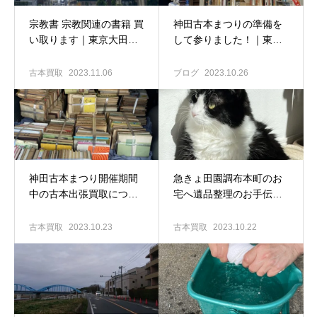
宗教書 宗教関連の書籍 買
神田古本まつりの準備を
い取ります｜東京大田区
して参りました！｜東京
の古本出張買取専門店 古
大田区の古本出張買取専
書窟揚羽堂
門店 古書窟揚羽堂
古本買取
2023.11.06
ブログ
2023.10.26
神田古本まつり開催期間
急きょ田園調布本町のお
中の古本出張買取につい
宅へ遺品整理のお手伝い
て｜東京大田区の古本買
へ｜東京大田区の古本出
取専門店 古書窟揚羽堂
張買取専門店 古書窟揚
古本買取
2023.10.23
古本買取
2023.10.22
羽堂