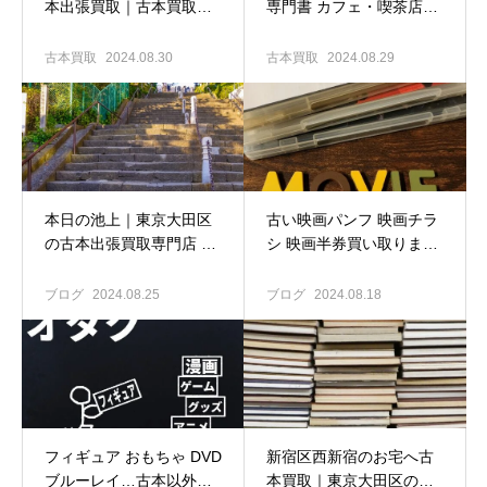
本出張買取｜古本買取専
専門書 カフェ・喫茶店開
門店 古書窟揚羽堂
業指南書買い取ります｜
東京大田区の古本出張買
古本買取
2024.08.30
古本買取
2024.08.29
取専門店 古書窟揚羽堂
本日の池上｜東京大田区
古い映画パンフ 映画チラ
の古本出張買取専門店 古
シ 映画半券買い取ります
書窟揚羽堂
｜東京大田区の古本出張
買取専門店 古書窟揚羽堂
ブログ
2024.08.25
ブログ
2024.08.18
フィギュア おもちゃ DVD
新宿区西新宿のお宅へ古
ブルーレイ…古本以外の
本買取｜東京大田区の古