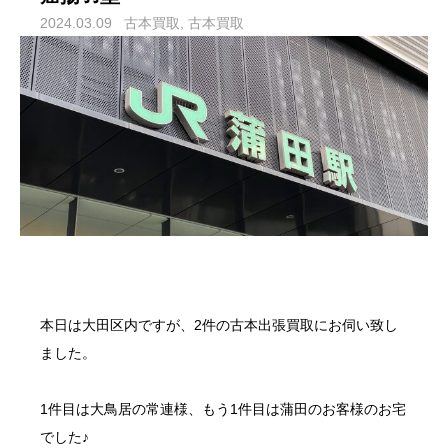
2024.03.09
古本買取
古本買取
本日は
大田区
内ですが、2件の
古本出張買取
にお伺い致し
ました。
1件目は
大鳥居
の常連様、もう1件目は
蒲田
のお客様のお宅
でした♪