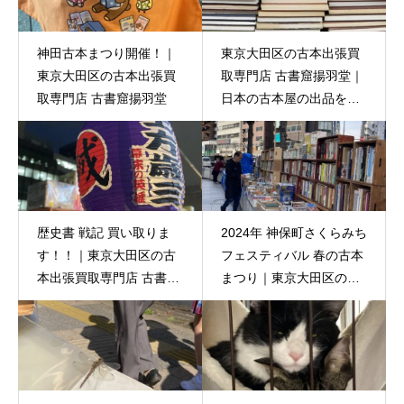
神田古本まつり開催！｜
東京大田区の古本出張買
東京大田区の古本出張買
取専門店 古書窟揚羽堂｜
取専門店 古書窟揚羽堂
日本の古本屋の出品を頑
張ってます!!
歴史書 戦記 買い取りま
2024年 神保町さくらみち
す！！｜東京大田区の古
フェスティバル 春の古本
本出張買取専門店 古書窟
まつり｜東京大田区の古
揚羽堂
本買取専門店 古書窟揚羽
堂