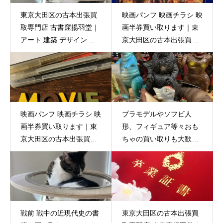
東京大田区の古本出張買
映画パンフ 映画チラシ 映
取専門店 古書窟揚羽堂｜
画半券買い取ります｜東
アート 建築 デザイン 関
京大田区の古本出張買取
連の書籍 買い取り大歓迎
専門店 古書窟揚羽堂
です♪
映画パンフ 映画チラシ 映
プラモデルやソフビ人
画半券買い取ります｜東
形、フィギュア等々おも
京大田区の古本出張買取
ちゃの買い取りも大歓迎
専門店 古書窟揚羽堂
｜東京大田区の出張買取
専門店 古書窟揚羽堂
戦前 戦中の近現代史の書
東京大田区の古本出張買