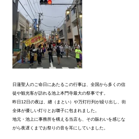
日蓮聖人
のご命日にあたるこの行事は、全国から多くの信
徒や観光客が訪れる
池上本門寺
最大の祭事です。
昨日12日の夜は、纏（まとい）や万灯行列が繰り出し、街
全体が優しい灯りとお囃子に包まれました。
地元・池上に事務所を構える当店も、その賑わいを感じな
がら夜遅くまでお祭りの音を耳にしていました。