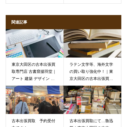
関連記事
東京大田区の古本出張買
ラテン文学等、海外文学
取専門店 古書窟揚羽堂｜
の買い取り強化中！｜東
アート 建築 デザイン 関
京大田区の古本出張買取
連の書籍 買い取り大歓
専門店 古書窟揚羽堂
迎！
古本出張買取 予約受付
古本出張買取にて…魯迅