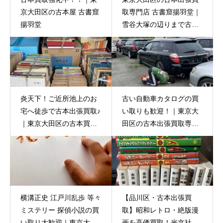
京大田区の古本屋 古書窟
取専門店 古書窟揚羽堂｜
揚羽堂
雪谷大塚の辺りまで古本
買取にお伺いしました。
炎天下！ご近所池上のお
古い自動車カタログの買
宅へ徒歩で古本出張買取♪
い取りも歓迎！｜東京大
｜東京大田区の古本買取
田区の古本出張買取専門
専門店 古書窟揚羽堂
店 古書窟揚羽堂
横溝正史 江戸川乱歩 等々
【品川区・古本出張買
ミステリー 探偵小説の買
取】昭和レトロ・絶版漫
い取り大歓迎｜東京大田
画を高価買取！光文社マ