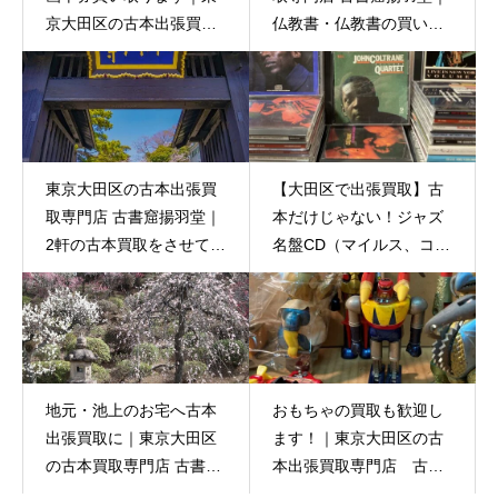
京大田区の古本出張買取
仏教書・仏教書の買い取
専門店 古書窟揚羽堂
りも行っております
東京大田区の古本出張買
【大田区で出張買取】古
取専門店 古書窟揚羽堂｜
本だけじゃない！ジャズ
2軒の古本買取をさせてい
名盤CD（マイルス、コル
ただきました。
トレーン等）もまとめて
お売りいただけます
地元・池上のお宅へ古本
おもちゃの買取も歓迎し
出張買取に｜東京大田区
ます！｜東京大田区の古
の古本買取専門店 古書窟
本出張買取専門店 古書
揚羽堂
窟揚羽堂