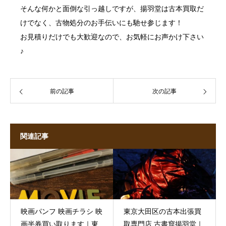
そんな何かと面倒な引っ越しですが、揚羽堂は
古本買取
だ
けでなく、
古物処分
のお手伝いにも馳せ参じます！
お見積りだけでも大歓迎なので、お気軽にお声かけ下さい
♪
前の記事
次の記事
関連記事
映画パンフ 映画チラシ 映
東京大田区の古本出張買
画半券買い取ります｜東
取専門店 古書窟揚羽堂｜