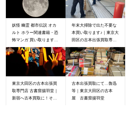
妖怪 幽霊 都市伝説 オカ
年末大掃除で出た不要な
ルト ホラー関連書籍・恐
本買い取ります♪｜東京大
怖マンガ 買い取ります｜
田区の古本出張買取専門
東京大田区の古本出張買
店 古書窟揚羽堂
取専門店 古書窟揚羽堂
東京大田区の古本出張買
古本出張買取にて…魯迅
取専門店 古書窟揚羽堂｜
等｜東京大田区の古本
新宿へ古本買取に！そこ
屋 古書窟揚羽堂
で…