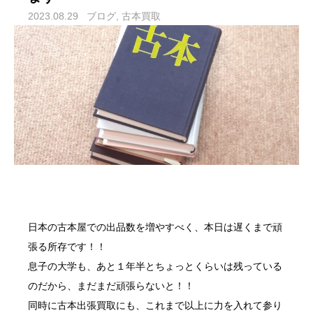
2023.08.29
ブログ
古本買取
日本の古本屋
での出品数を増やすべく、本日は遅くまで頑
張る所存です！！
息子の大学も、あと１年半とちょっとくらいは残っている
のだから、まだまだ頑張らないと！！
同時に
古本出張買取
にも、これまで以上に力を入れて参り