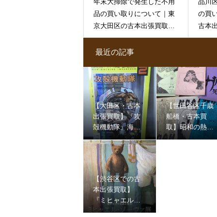
年末大掃除で発生した不用
品川
品の買い取りについて｜東
の買
京大田区の古本出張買取専
古本
門店 古書窟揚羽堂
窟揚
最近の記事
【大田区・古本
【世田谷区千歳
出張買取】『攻
船橋・古本買
殻機動隊』海外
取】昭和の熱
版アメコミを買
気！初期ガンダ
取！洋書・サブ
ム等の貴重なフ
カル本もお任せ
ァンジン（同人
｜古書窟揚羽堂
誌）をお譲りい
【渋谷区での古
ただきました
本出張買取】
『ミヒャエル・
ゾーヴァ展』図