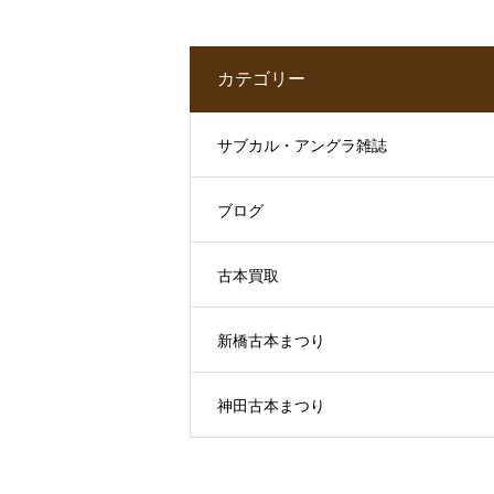
録など、大切に
されてきたアー
ト本・画集をお
カテゴリー
譲りいただきま
した
サブカル・アングラ雑誌
ブログ
古本買取
新橋古本まつり
神田古本まつり