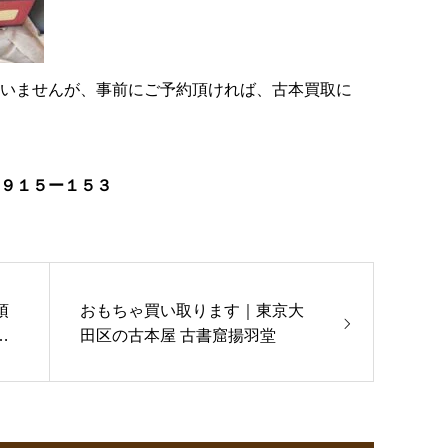
いませんが、事前にご予約頂ければ、
古本買取
に
９１５ー１５３
頂
おもちゃ買い取ります｜東京大
古
田区の古本屋 古書窟揚羽堂
堂