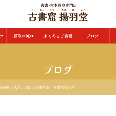
ツ
買取の流れ
よくあるご質問
ブログ
ブログ
張買取｜東京と大田区の古本屋 古書窟揚羽堂