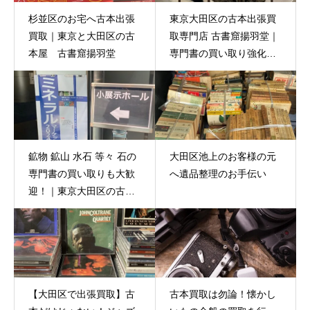
杉並区のお宅へ古本出張
東京大田区の古本出張買
買取｜東京と大田区の古
取専門店 古書窟揚羽堂｜
本屋 古書窟揚羽堂
専門書の買い取り強化中
です
鉱物 鉱山 水石 等々 石の
大田区池上のお客様の元
専門書の買い取りも大歓
へ遺品整理のお手伝い
迎！｜東京大田区の古本
出張買取 古書窟揚羽堂
【大田区で出張買取】古
古本買取は勿論！懐かし