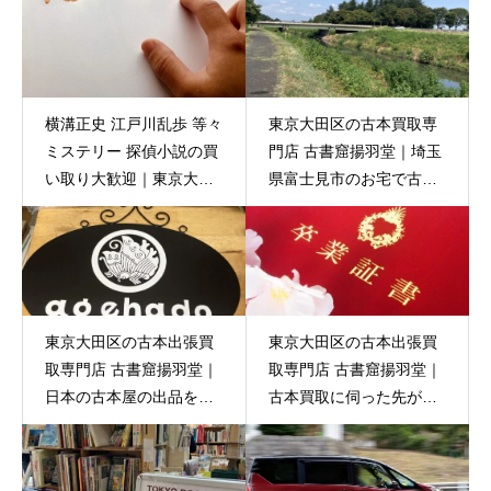
横溝正史 江戸川乱歩 等々
東京大田区の古本買取専
ミステリー 探偵小説の買
門店 古書窟揚羽堂｜埼玉
い取り大歓迎｜東京大田
県富士見市のお宅で古本
区の古本出張買取 古書窟
出張買取
揚羽堂
東京大田区の古本出張買
東京大田区の古本出張買
取専門店 古書窟揚羽堂｜
取専門店 古書窟揚羽堂｜
日本の古本屋の出品を頑
古本買取に伺った先が高
張ってます
校の後輩！