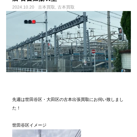
2024.10.20
古本買取
古本買取
先週は
世田谷区
・
大田区
の
古本出張買取
にお伺い致しまし
た！
世田谷区
イメージ