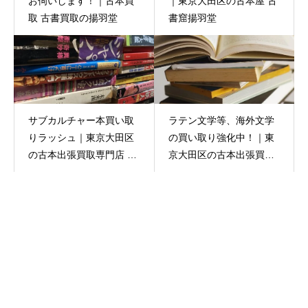
お伺いします！｜古本買
｜東京大田区の古本屋 古
取 古書買取の揚羽堂
書窟揚羽堂
サブカルチャー本買い取
ラテン文学等、海外文学
りラッシュ｜東京大田区
の買い取り強化中！｜東
の古本出張買取専門店 古
京大田区の古本出張買取
書窟揚羽堂
専門店 古書窟揚羽堂