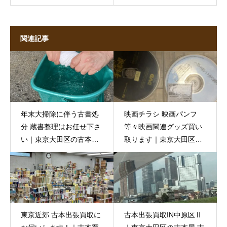
関連記事
年末大掃除に伴う古書処
映画チラシ 映画パンフ
分 蔵書整理はお任せ下さ
等々映画関連グッズ買い
い｜東京大田区の古本出
取ります｜東京大田区の
張買取専門店
古本出張買取 古書窟揚羽
堂
東京近郊 古本出張買取に
古本出張買取IN中原区Ⅱ