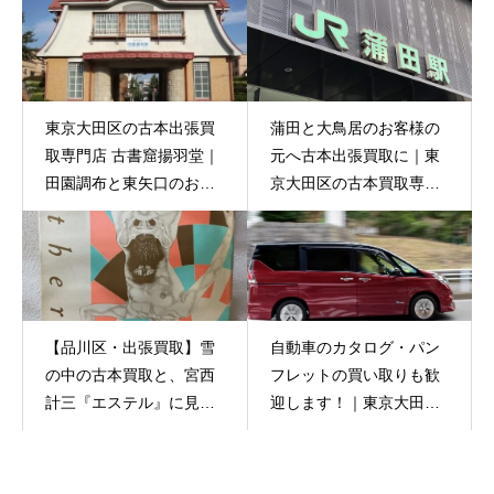
東京大田区の古本出張買
蒲田と大鳥居のお客様の
取専門店 古書窟揚羽堂｜
元へ古本出張買取に｜東
田園調布と東矢口のお宅
京大田区の古本買取専門
へ古本買取
店 古書窟揚羽堂
【品川区・出張買取】雪
自動車のカタログ・パン
の中の古本買取と、宮西
フレットの買い取りも歓
計三『エステル』に見る
迎します！｜東京大田区
サブカルチャーの深淵
の古本出張買取専門店 古
書窟揚羽堂