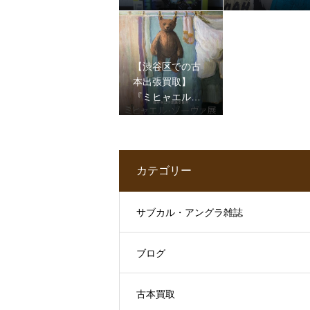
版アメコミを買
気！初期ガンダ
取！洋書・サブ
ム等の貴重なフ
カル本もお任せ
ァンジン（同人
｜古書窟揚羽堂
誌）をお譲りい
【渋谷区での古
ただきました
本出張買取】
『ミヒャエル・
ゾーヴァ展』図
録など、大切に
されてきたアー
ト本・画集をお
カテゴリー
譲りいただきま
した
サブカル・アングラ雑誌
ブログ
古本買取