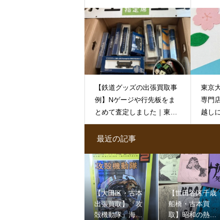
【鉄道グッズの出張買取事
東京
例】Nゲージや行先板をま
専門
とめて査定しました｜東京
越し
都大田区の古本出張買取専
す
門店 古書窟揚羽堂
最近の記事
【大田区・古本
【世田谷区千歳
出張買取】『攻
船橋・古本買
殻機動隊』海外
取】昭和の熱