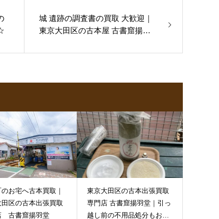
の
城 遺跡の調査書の買取 大歓迎｜
☆
東京大田区の古本屋 古書窟揚羽
堂
町のお宅へ古本買取｜
東京大田区の古本出張買取
大田区の古本出張買取
専門店 古書窟揚羽堂｜引っ
店 古書窟揚羽堂
越し前の不用品処分もお手