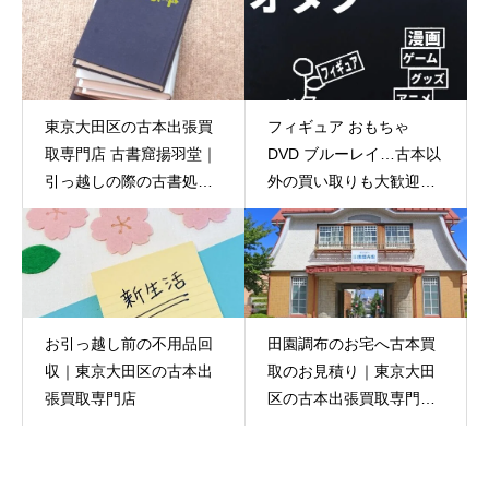
東京大田区の古本出張買
フィギュア おもちゃ
取専門店 古書窟揚羽堂｜
DVD ブルーレイ…古本以
引っ越しの際の古書処分
外の買い取りも大歓迎！
はお任せを！
｜東京大田区の古本出張
買取専門店 古書窟揚羽堂
お引っ越し前の不用品回
田園調布のお宅へ古本買
収｜東京大田区の古本出
取のお見積り｜東京大田
張買取専門店
区の古本出張買取専門店
古書窟揚羽堂