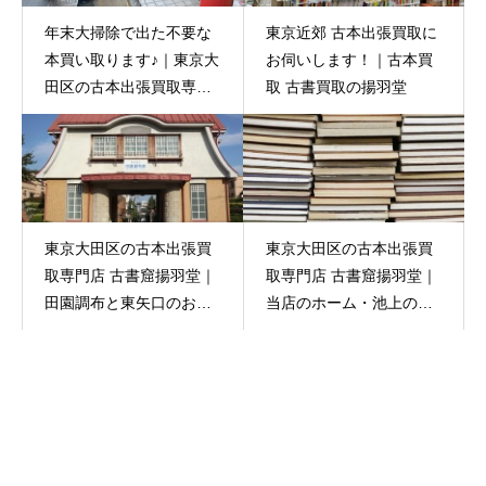
年末大掃除で出た不要な
東京近郊 古本出張買取に
本買い取ります♪｜東京大
お伺いします！｜古本買
田区の古本出張買取専門
取 古書買取の揚羽堂
店 古書窟揚羽堂
東京大田区の古本出張買
東京大田区の古本出張買
取専門店 古書窟揚羽堂｜
取専門店 古書窟揚羽堂｜
田園調布と東矢口のお宅
当店のホーム・池上のお
へ古本買取
宅で古本買取