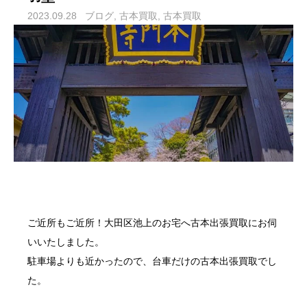
2023.09.28
ブログ
古本買取
古本買取
ご近所もご近所！
大田区池上
のお宅へ
古本出張買取
にお伺
いいたしました。
駐車場よりも近かったので、台車だけの
古本出張買取
でし
た。