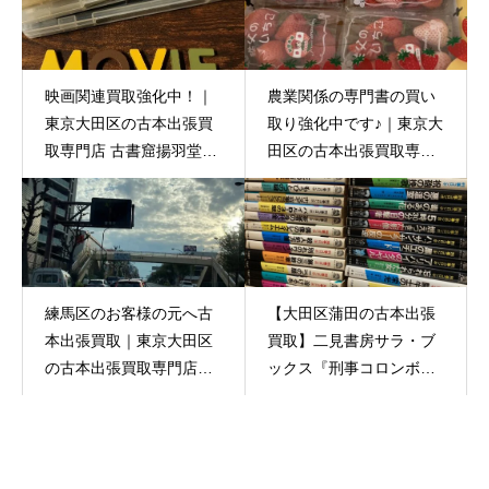
映画関連買取強化中！｜
農業関係の専門書の買い
東京大田区の古本出張買
取り強化中です♪｜東京大
取専門店 古書窟揚羽堂｜
田区の古本出張買取専門
映画パンフ 映画半券 映画
店 古書窟揚羽堂
チラシ 映画試写会招待状
ロビーカード スチール写
真
練馬区のお客様の元へ古
【大田区蒲田の古本出張
本出張買取｜東京大田区
買取】二見書房サラ・ブ
の古本出張買取専門店
ックス『刑事コロンボ』
古書窟揚羽堂
初版コレクションをお譲
りいただきました！