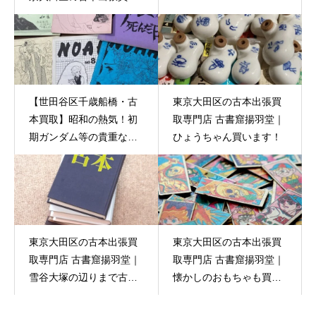
専門店 古書窟揚羽堂
【世田谷区千歳船橋・古
東京大田区の古本出張買
本買取】昭和の熱気！初
取専門店 古書窟揚羽堂｜
期ガンダム等の貴重なフ
ひょうちゃん買います！
ァンジン（同人誌）をお
譲りいただきました
東京大田区の古本出張買
東京大田区の古本出張買
取専門店 古書窟揚羽堂｜
取専門店 古書窟揚羽堂｜
雪谷大塚の辺りまで古本
懐かしのおもちゃも買い
買取にお伺いしました。
取り大歓迎