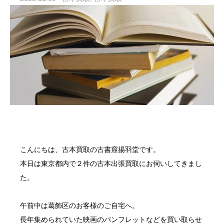
こんにちは、
古本買取
の古書窟
揚羽堂
です。
本日は東京都内で２件の
古本出張買取
にお伺いしてきまし
た。
午前中は
葛飾区
のお客様のご自宅へ。
長年集められていた映画のパンフレットなどを買い取らせ